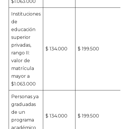
$1.063.000
Instituciones
de
educación
superior
privadas,
$ 134.000
$ 199.500
rango II:
valor de
matrícula
mayor a
$1.063.000
Personas ya
graduadas
de un
$ 134.000
$ 199.500
programa
académico